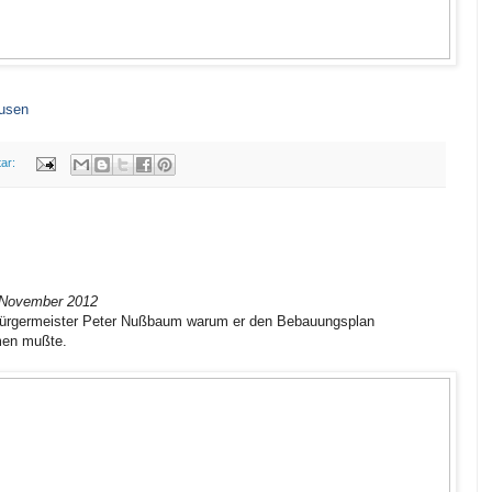
ausen
ar:
.November 2012
 Bürgermeister Peter Nußbaum warum er den Bebauungsplan
men mußte.