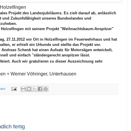
 Holzelfingen
les Projekt des Landesjubiläums. Es zielt darauf ab, anlässlich
ft und Zukunfsfähigkeit unseres Bundeslandes und
rzuheben.
Holzelfingen mit seinem Projekt "Weihnachtsbaum-Anspitzer"
tag, 27.11.2012 vor Ort in Holzelfingen im Feuerwehrhaus und hat
ten, er erhielt ein Urkunde und stellte das Projekt vor.
 Andreas Schenk hat einen Aufsatz für Motorsägen entwickelt,
ell und einfach "ständergerecht anspitzen lässt.
feiert. Auch wir gratulieren zu dieser Auszeichnung sehr
ngen + Werner Vöhringer, Unterhausen
are:
dlich fertig