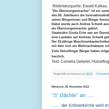
Bildertanzquelle: Ewald Kalkau,
"Die Übermorgenmacher" ist ein zentra
des 60. Jubiläums die Innovationskra
seiner Bürgerinnen und Bürger hervo
Dabei wurde auch Andras Schenk aus 
als Übermorgenmacher gekürt.
Staatsrätin Gisela Erler war am Diens
eine Laudatio auf Andreas Schenk gehal
Der 22-jährige Maschinenbautechniker
mit dem sich ein Weihnachtsbaum schn
Viele Holzelfinger Bürger haben mitge
herzlich.
Text: Cornelia Gekeler, Holzelfi
Eingestellt von
Anonym
um
06:00
2 Komment
Mittwoch, 28. November 2012
"S' Dächle" an .....
..... der Erlöserkirche wird en