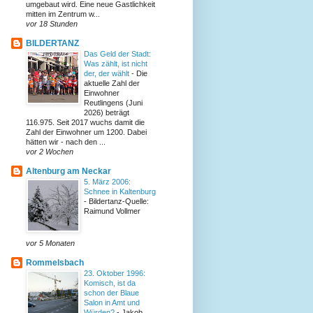
umgebaut wird. Eine neue Gastlichkeit
mitten im Zentrum w...
vor 18 Stunden
BILDERTANZ
Das Geld der Stadt:
Was zählt, ist nicht
der, der wählt
-
Die
aktuelle Zahl der
Einwohner
Reutlingens (Juni
2026) beträgt
116.975. Seit 2017 wuchs damit die
Zahl der Einwohner um 1200. Dabei
hätten wir - nach den ...
vor 2 Wochen
Altenburg am Neckar
5. März 2006:
Schnee in Kaltenburg
-
Bildertanz-Quelle:
Raimund Vollmer
vor 5 Monaten
Rommelsbach
23. Oktober 1996:
Komisch, ist da
schon der Blaue
Salon in Amt und
Würden?
-
Jakob